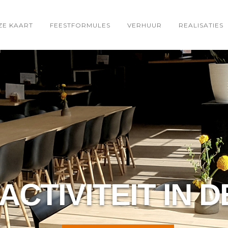
ZE KAART
FEESTFORMULES
VERHUUR
REALISATIES
ACTIVITEIT IN D