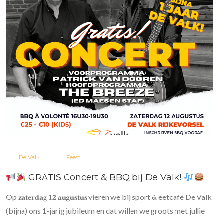
De Valk
Feest
GRATIS Concert & BBQ bij De Valk!
Op 𝐳𝐚𝐭𝐞𝐫𝐝𝐚𝐠 𝟏𝟐 𝐚𝐮𝐠𝐮𝐬𝐭𝐮𝐬 vieren we bij sport & eetcafé De Valk
(bijna) ons 1-jarig jubileum en dat willen we groots met jullie