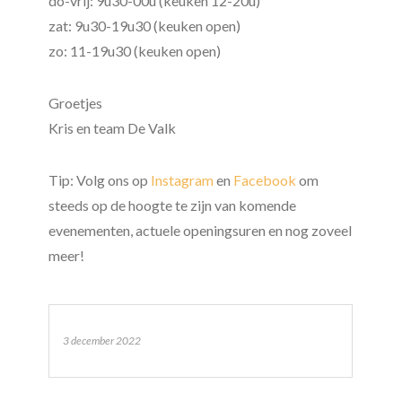
do-vrij: 9u30-00u (keuken 12-20u)
zat: 9u30-19u30 (keuken open)
zo: 11-19u30 (keuken open)
Groetjes
Kris en team De Valk
Tip: Volg ons op
Instagram
en
Facebook
om
steeds op de hoogte te zijn van komende
evenementen, actuele openingsuren en nog zoveel
meer!
3 december 2022