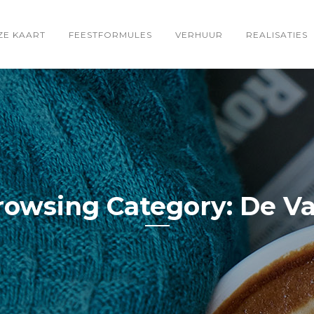
ZE KAART
FEESTFORMULES
VERHUUR
REALISATIES
rowsing Category: De Va