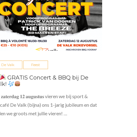
De Valk
Feest
GRATIS Concert & BBQ bij De
lk!
𝐚𝐭𝐞𝐫𝐝𝐚𝐠 𝟏𝟐 𝐚𝐮𝐠𝐮𝐬𝐭𝐮𝐬 vieren we bij sport &
café De Valk (bijna) ons 1-jarig jubileum en dat
len we groots met jullie vieren! …