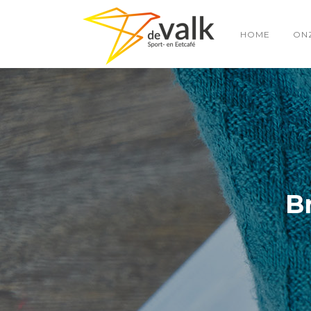
HOME
ON
B