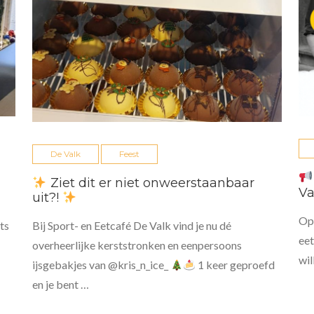
De Valk
Feest
Ziet dit er niet onweerstaanbaar
Va
uit?!
Op 
ts
Bij Sport- en Eetcafé De Valk vind je nu dé
eet
overheerlijke kerststronken en eenpersoons
wil
ijsgebakjes van @kris_n_ice_
1 keer geproefd
en je bent …