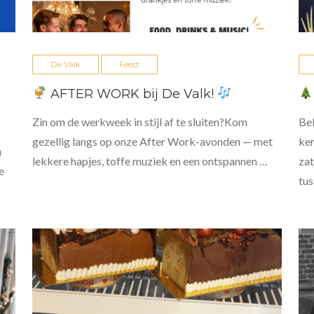
De Valk
Feest
AFTER WORK bij De Valk!
Zin om de werkweek in stijl af te sluiten?Kom
Bel
gezellig langs op onze After Work-avonden — met
ker
n
lekkere hapjes, toffe muziek en een ontspannen …
za
e
tus